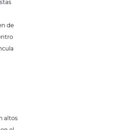
stas
en de
entro
ncula
n altos
en el