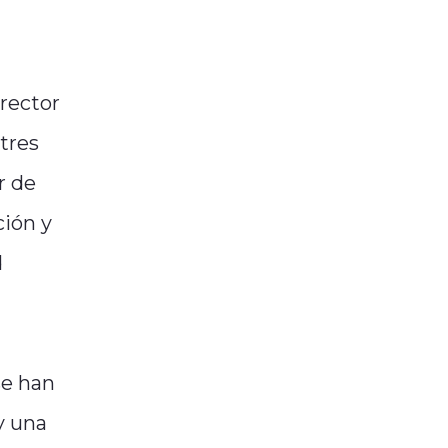
 rector
 tres
r de
ción y
d
se han
y una