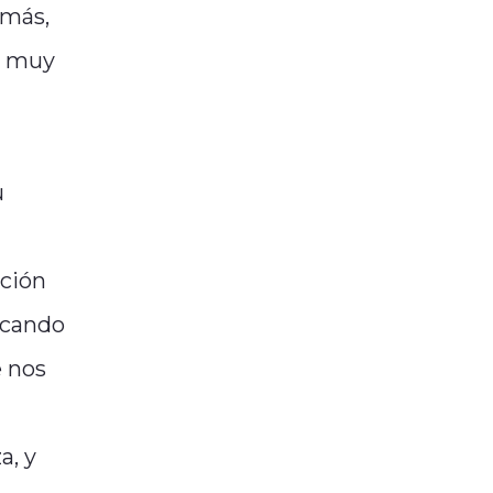
emás,
á muy
u
cción
acando
e nos
a, y