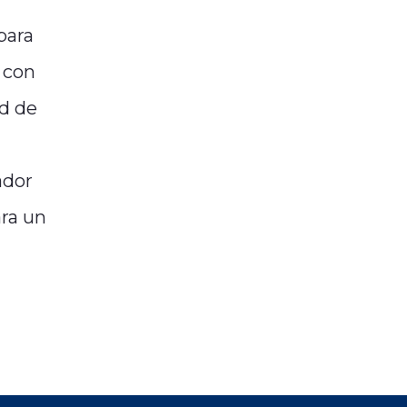
para
 con
ud de
ador
ara un