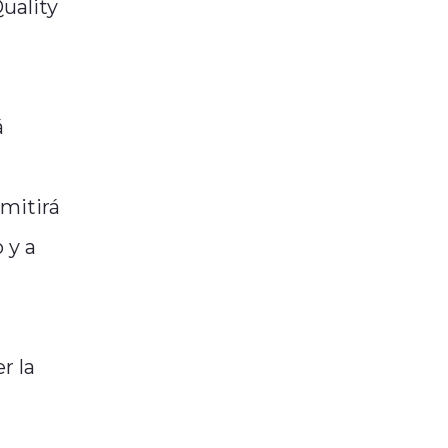
Quality
á
rmitirá
 y a
r la