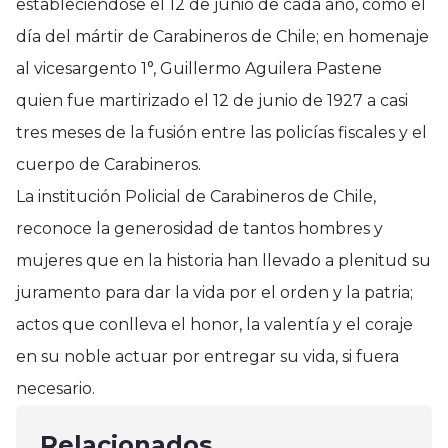
estableciéndose el 12 de junio de cada año, como el
día del mártir de Carabineros de Chile; en homenaje
al vicesargento 1°, Guillermo Aguilera Pastene
quien fue martirizado el 12 de junio de 1927 a casi
tres meses de la fusión entre las policías fiscales y el
cuerpo de Carabineros.
La institución Policial de Carabineros de Chile,
reconoce la generosidad de tantos hombres y
mujeres que en la historia han llevado a plenitud su
juramento para dar la vida por el orden y la patria;
actos que conlleva el honor, la valentía y el coraje
en su noble actuar por entregar su vida, si fuera
Región del Maule
Región del Maule
Región del Maule
necesario.
Gobierno en Terreno con primera
Con recursos Subdere se
Se viene Trenes Culturales Verano
Plaza Ciudadana en Longaví
mejorarán cierres perimetrales del
Relacionados
2024 en Curicó