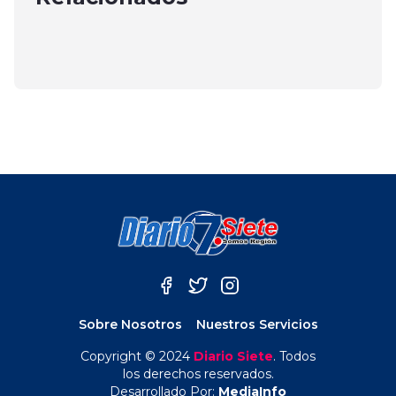
febrero 26, 2025
Club Deportivo Estrella Roja de
febrero 16, 2024
Yerbas Buenas
febrero 24, 2024
Sobre Nosotros
Nuestros Servicios
Copyright © 2024
Diario Siete
. Todos
los derechos reservados.
Desarrollado Por:
MediaInfo