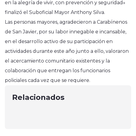
en la alegría de vivir, con prevención y seguridad»
finalizó el Suboficial Mayor Anthony Silva.
Las personas mayores, agradecieron a Carabínenos
de San Javier, por su labor innegable e incansable,
en el desarrollo activo de su participación en
actividades durante este año junto a ello, valoraron
el acercamiento comunitario existentes y la
Región del Maule
colaboración que entregan los funcionarios
Región del Maule
Región del Maule
Empresas aportan a pequeños
policiales cada vez que se requiere.
Asumió nueva Directora Regional
Diálogo de Seguridad Ciudadana
agricultores y emprendedores del
del FOSIS, Andrea Soto Valdés
en la Delegación Presidencial
Relacionados
Maule
septiembre 30, 2024
Provincial de Linares
enero 20, 2025
abril 6, 2025