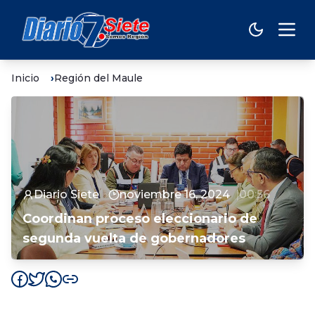
Inicio
Región del Maule
Diario Siete
noviembre 16, 2024
00:56
Coordinan proceso eleccionario de
segunda vuelta de gobernadores