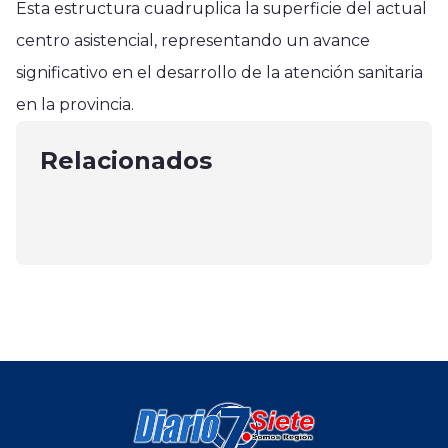
Esta estructura cuadruplica la superficie del actual
centro asistencial, representando un avance
Región del Maule
significativo en el desarrollo de la atención sanitaria
Región del Maule
PDI del Maule rindió cuenta
en la provincia.
Buscan recuperar el memorial de
Región del Maule
pública destacando avances en
Isla Orrego en Constitución
En Constitución entregaron cascos
Relacionados
investigación e infraestructura
febrero 26, 2025
de operaciones a Unidad «ARE»
junio 28, 2025
mayo 1, 2025