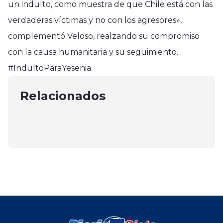
un indulto, como muestra de que Chile está con las
verdaderas víctimas y no con los agresores»,
complementó Veloso, realzando su compromiso
Tendencias
Tendencias
con la causa humanitaria y su seguimiento.
Servel entregó detalles de las
Región del Maule
Ganadores de los Premios Emmy
#IndultoParaYesenia.
Elecciones Primarias
En Talca colegios católicos y
2023: 'Succession' y 'The Bear'
Presidenciales
comunidades celebraron Día de la
Relacionados
Empatan con 6 Triunfos, Mientras
mayo 11, 2025
Oración Por Chile
que 'Beef' les Sigue de Cerca con 5
enero 17, 2024
Victorias
octubre 1, 2024