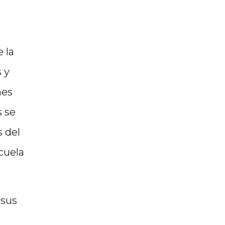
 la
 y
nes
s se
s del
cuela
 sus