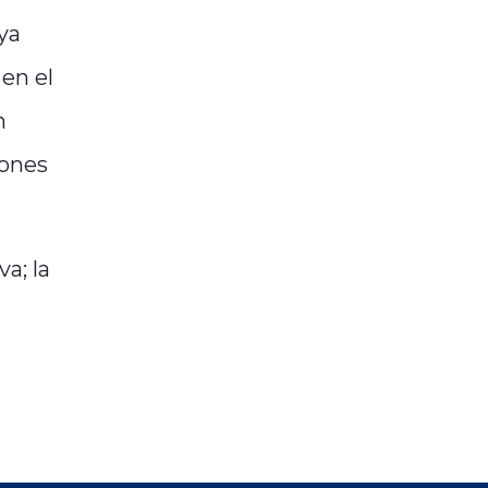
ya
 en el
n
iones
a; la