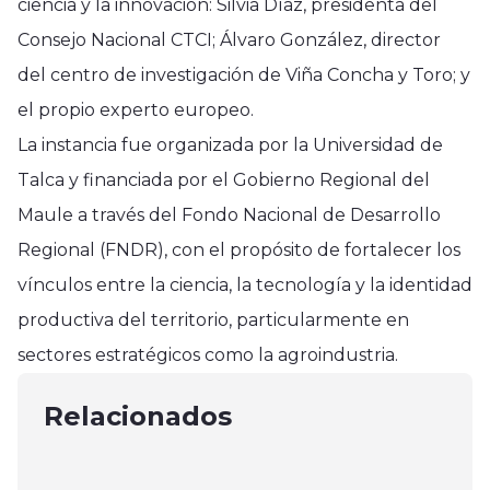
ciencia y la innovación: Silvia Díaz, presidenta del
Consejo Nacional CTCI; Álvaro González, director
del centro de investigación de Viña Concha y Toro; y
el propio experto europeo.
La instancia fue organizada por la Universidad de
Talca y financiada por el Gobierno Regional del
Maule a través del Fondo Nacional de Desarrollo
Regional (FNDR), con el propósito de fortalecer los
vínculos entre la ciencia, la tecnología y la identidad
Región del Maule
Región del Maule
productiva del territorio, particularmente en
Autoridades y Carabineros en
Región del Maule
En Rauco se realizó taller sobre
sectores estratégicos como la agroindustria.
campaña para evitar incendios
Estudiantes del Liceo Manuel
aspectos tributarios para
forestales en Chanco
Montt de San Javier en pasantía en
Relacionados
exportación a pymes apícolas
enero 5, 2025
Inglaterra
enero 17, 2025
mayo 1, 2025