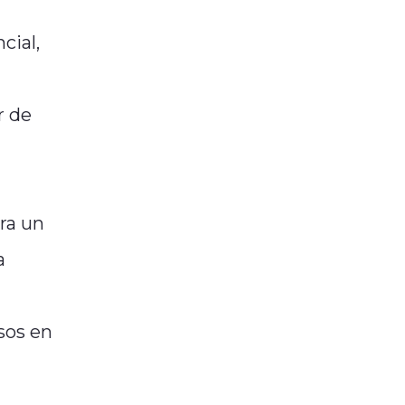
cial,
r de
ra un
a
sos en