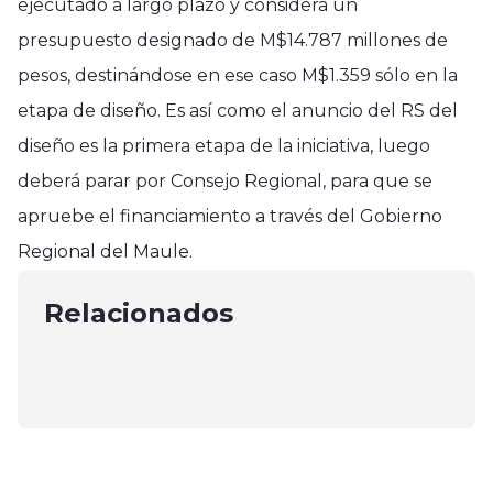
ejecutado a largo plazo y considera un
presupuesto designado de M$14.787 millones de
pesos, destinándose en ese caso M$1.359 sólo en la
etapa de diseño. Es así como el anuncio del RS del
diseño es la primera etapa de la iniciativa, luego
deberá parar por Consejo Regional, para que se
Nacional
Nacional
apruebe el financiamiento a través del Gobierno
Municipios acusan indiferencia
Nacional
Tribunal Constitucional (TC)
Regional del Maule.
ante desaparición de concejala de
Constituyen mesa para la
destituyó este jueves a la
Villa Alegre
seguridaden predios agrícolas en
Relacionados
senadora Isabel Allende(PS)
agosto 1, 2025
el Maule
abril 3, 2025
marzo 30, 2025