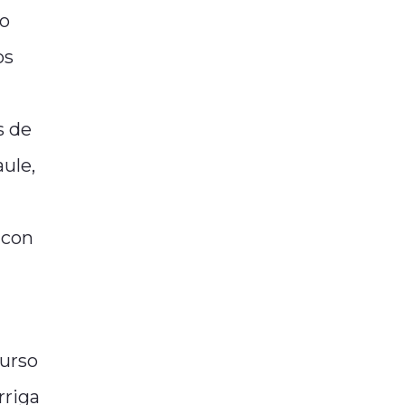
to
os
s de
ule,
 con
curso
rriga