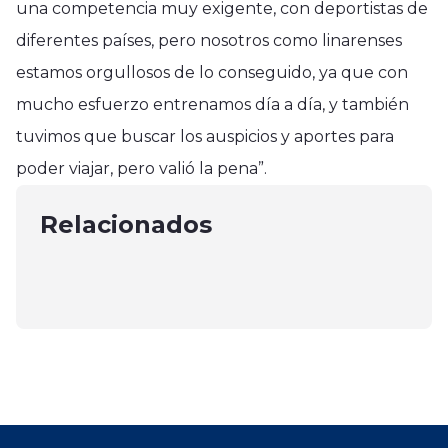
una competencia muy exigente, con deportistas de
diferentes países, pero nosotros como linarenses
estamos orgullosos de lo conseguido, ya que con
mucho esfuerzo entrenamos día a día, y también
Tendencias
tuvimos que buscar los auspicios y aportes para
Tendencias
Tendencias
Incendio forestal en Pelarco
poder viajar, pero valió la pena”.
Alexis Sánchez y su proyecto de
Ganadores de los Premios Emmy
destruyó dos moviles de
hotel de cuatro pisos en el Maule
2023: 'Succession' y 'The Bear'
Relacionados
bomberos
septiembre 20, 2024
Empatan con 6 Triunfos, Mientras
diciembre 31, 2024
que 'Beef' les Sigue de Cerca con 5
enero 17, 2024
Victorias