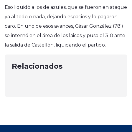
Eso liquidó a los de azules, que se fueron en ataque
ya al todo o nada, dejando espacios y lo pagaron
caro. En uno de esos avances, César González (78′)
Deportes
se internó en el área de los laicos y puso el 3-0 ante
Curicó
Curicó realizó caminata recreativa
la salida de Castellón, liquidando el partido.
Deportes
Empate con polémica entre Curicó
en el marco del mes de las
Colo Colo eliminado de Copa
Unido y San Luis de Quillota en
personas mayores
Libertadores perdió 1 a cero con
Relacionados
Quillota
octubre 25, 2024
River Plate
marzo 3, 2026
septiembre 24, 2024