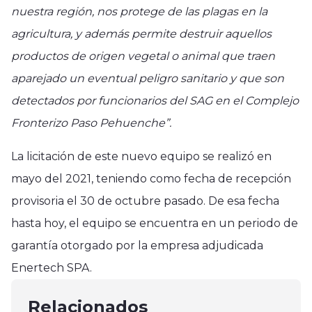
nuestra región, nos protege de las plagas en la
agricultura, y además permite destruir aquellos
productos de origen vegetal o animal que traen
aparejado un eventual peligro sanitario y que son
detectados por funcionarios del SAG en el Complejo
Fronterizo Paso Pehuenche”.
La licitación de este nuevo equipo se realizó en
mayo del 2021, teniendo como fecha de recepción
provisoria el 30 de octubre pasado. De esa fecha
hasta hoy, el equipo se encuentra en un periodo de
garantía otorgado por la empresa adjudicada
Región del Maule
Región del Maule
Enertech SPA.
PDI Parral recupera vehículo tras
Región del Maule
Se inició Plan Verano Seguro en
estafa en Talcahuano
En Talca detienen a 2 sujetos por
Relacionados
Pelluhue con Carabineros
febrero 23, 2025