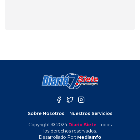
receptación de cables de cobre
diciembre 30, 2024
mayo 11, 2025
Sobre Nosotros
Nuestros Servicios
Copyright © 2024
Diario Siete
. Todos
los derechos reservados.
Desarrollado Por:
MediaInfo