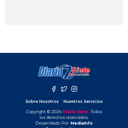
deporte en Constitución
junio 28, 2025
mayo 6, 2025
Sobre Nosotros
Nuestros Servicios
Copyright © 2024
Diario Siete
. Todos
los derechos reservados.
Desarrollado Por:
MediaInfo