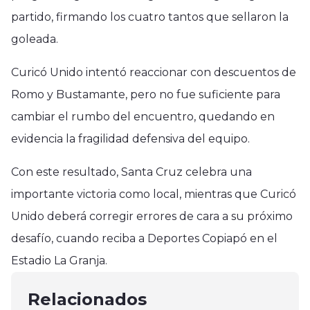
partido, firmando los cuatro tantos que sellaron la
goleada.
Curicó Unido intentó reaccionar con descuentos de
Romo y Bustamante, pero no fue suficiente para
cambiar el rumbo del encuentro, quedando en
evidencia la fragilidad defensiva del equipo.
Con este resultado, Santa Cruz celebra una
importante victoria como local, mientras que Curicó
Unido deberá corregir errores de cara a su próximo
Curicó
desafío, cuando reciba a Deportes Copiapó en el
Hospital de Curicó impartió taller a
Curicó
Estadio La Granja.
módulo de la diversidad sexual en
Molina
Subsecretaria Alejandra Arratia
Penal de Curicó
Alianza entre empresa Araucoy el
Relacionados
visitó Curicó
mayo 22, 2025