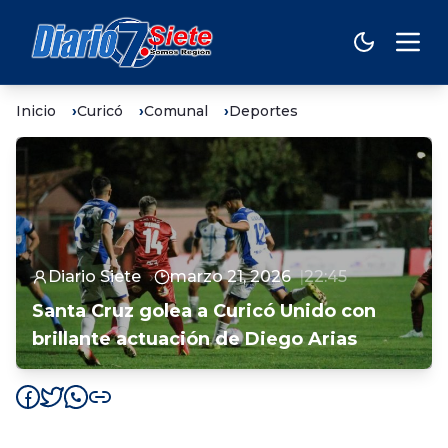
Inicio
Curicó
Comunal
Deportes
Diario Siete
marzo 21, 2026
22:45
Santa Cruz golea a Curicó Unido con
brillante actuación de Diego Arias