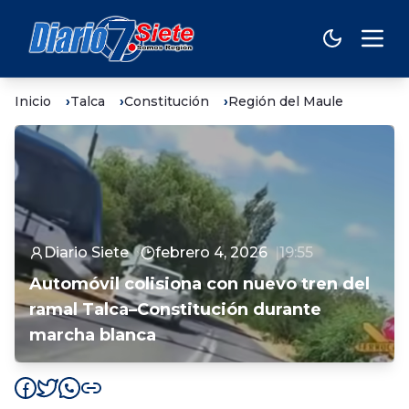
Inicio
Talca
Constitución
Región del Maule
Diario Siete
febrero 4, 2026
19:55
Automóvil colisiona con nuevo tren del
ramal Talca–Constitución durante
marcha blanca