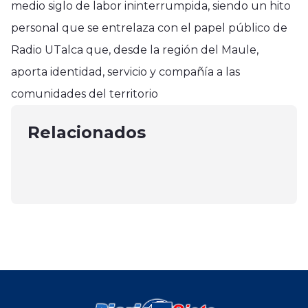
medio siglo de labor ininterrumpida, siendo un hito
personal que se entrelaza con el papel público de
Radio UTalca que, desde la región del Maule,
Nacional
Nacional
aporta identidad, servicio y compañía a las
Con “Día de la Churrasca Talquina”
Nacional
Autoridades fiscalizaron el tránsito
comunidades del territorio
se celebró los 283 Aniversario de
Falleció presidente de Empresas
en ruta 5 sur en la jornada del
la ciudad
«PF» Manuel A. Fernández Godoy
Relacionados
domingo
mayo 12, 2025
(q.e.p.d.)
septiembre 22, 2024
agosto 1, 2025