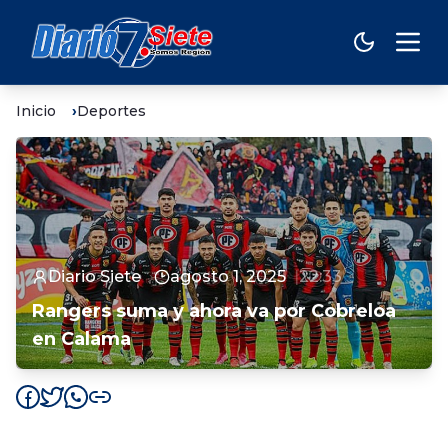
Inicio
Deportes
Diario Siete
agosto 1, 2025
22:33
Rangers suma y ahora va por Cobreloa
en Calama