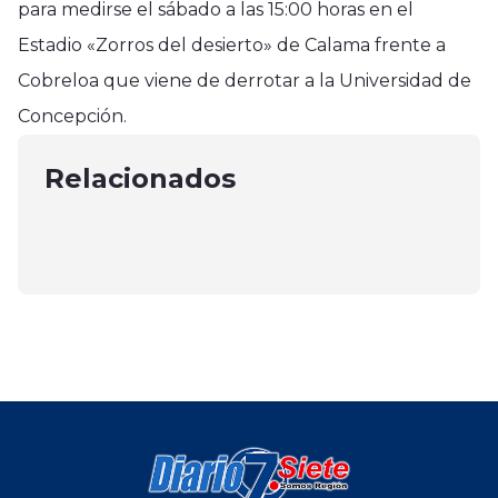
para medirse el sábado a las 15:00 horas en el
Estadio «Zorros del desierto» de Calama frente a
Deportes
Cobreloa que viene de derrotar a la Universidad de
Deportes
Deportes
El piloto nacional Cornejo roza la
Concepción.
Rangers recibirá a Recoletade local
Colegio Salesianos de Talca
victoria en la etapa 10 del Rally
en Linares
participó en olimpiadas con triunfo
Relacionados
Dakar
junio 3, 2025
en tenis de mesa y fútbol
enero 17, 2024
octubre 4, 2024