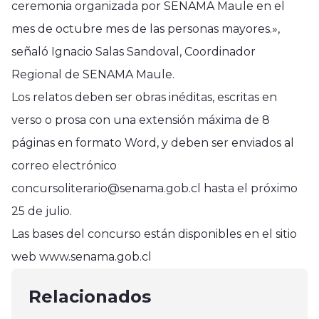
ceremonia organizada por SENAMA Maule en el
mes de octubre mes de las personas mayores.»,
señaló Ignacio Salas Sandoval, Coordinador
Regional de SENAMA Maule.
Los relatos deben ser obras inéditas, escritas en
verso o prosa con una extensión máxima de 8
páginas en formato Word, y deben ser enviados al
correo electrónico
concursoliterario@senama.gob.cl hasta el próximo
25 de julio.
Región del Maule
Región del Maule
Las bases del concurso están disponibles en el sitio
Hospital de Constitución expone
Familia Cauquenina entregó
web www.senama.gob.cl
en Congreso de Parto Humanizado
Región del Maule
almuerzo navideño a Asilo de
y Prevención de Cesáreas
Reinserción Juvenil y SernamEG
Relacionados
Ancianos
Injustificadas
junio 15, 2025
anuncian convenio de trabajo
diciembre 29, 2024