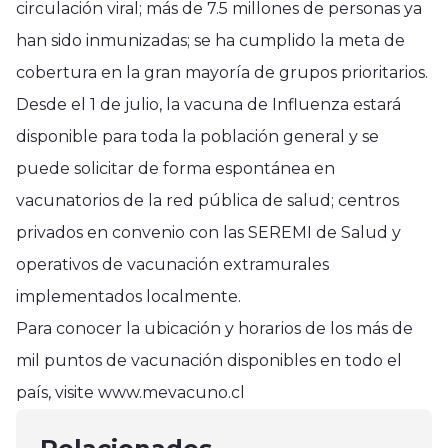
circulación viral; más de 7.5 millones de personas ya
han sido inmunizadas; se ha cumplido la meta de
cobertura en la gran mayoría de grupos prioritarios.
Desde el 1 de julio, la vacuna de Influenza estará
disponible para toda la población general y se
puede solicitar de forma espontánea en
vacunatorios de la red pública de salud; centros
privados en convenio con las SEREMI de Salud y
operativos de vacunación extramurales
implementados localmente.
Para conocer la ubicación y horarios de los más de
Región del Maule
mil puntos de vacunación disponibles en todo el
Villa Alegre brilló en la Ruta
Región del Maule
país, visite www.mevacuno.cl
Descubre El Maule con una
Región del Maule
Lanzamiento del libro «Mario
colorida muestra
En Pelluhue se entregan Fondos
Baeza Gajardo» en Pelluhue