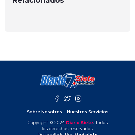
Relacionados
julio 23, 2025
de Operación Anual de INDAP
marzo 29, 2025
abril 24, 2025
Sobre Nosotros
Nuestros Servicios
Copyright © 2024
Diario Siete
. Todos
los derechos reservados.
Desarrollado Por:
MediaInfo