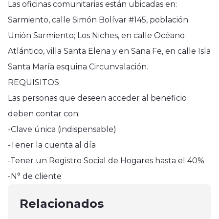
Las oficinas comunitarias están ubicadas en:
Sarmiento, calle Simón Bolívar #145, población
Unión Sarmiento; Los Niches, en calle Océano
Atlántico, villa Santa Elena y en Sana Fe, en calle Isla
Santa María esquina Circunvalación.
REQUISITOS
Las personas que deseen acceder al beneficio
deben contar con:
-Clave única (indispensable)
-Tener la cuenta al día
Nacional
Nacional
-Tener un Registro Social de Hogares hasta el 40%
Colegio de Profesoras valora
Nacional
Chile Sub-17 derrotó en el último
-N° de cliente
coincidencia de sus demandas con
Colegio de Profesores pone fin a
minuto a Paraguay y clasifica al
la opinión ciudadana
plan de movilización y acepta
Relacionados
Mundial de Qatar
septiembre 26, 2024
respuesta del Mineduc
abril 5, 2025