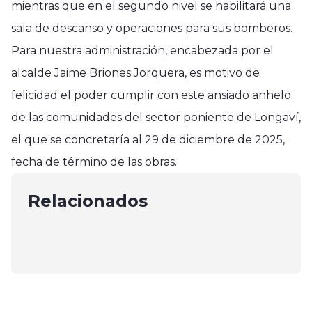
mientras que en el segundo nivel se habilitará una
sala de descanso y operaciones para sus bomberos.
Para nuestra administración, encabezada por el
alcalde Jaime Briones Jorquera, es motivo de
felicidad el poder cumplir con este ansiado anhelo
de las comunidades del sector poniente de Longaví,
Longaví
el que se concretaría al 29 de diciembre de 2025,
Delegada Presidencial de Linares
Longaví
Longaví
fecha de término de las obras.
en conmemoración del Día de las y
SERVIU entregó Villa Sueño
LONGAVÍ: CARABINEROS ENTREGA
los Campesinos
Hermoso a familias del sector rural
Relacionados
LA LABOR DE RONDA IMPACTO.
agosto 1, 2025
La Conquista de Longaví
febrero 19, 2026
febrero 16, 2026