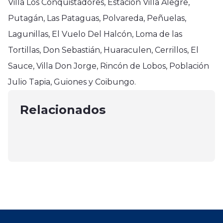
Villa Los Conquistadores, Estación Villa Alegre,
Putagán, Las Pataguas, Polvareda, Peñuelas,
Lagunillas, El Vuelo Del Halcón, Loma de las
Tortillas, Don Sebastián, Huaraculen, Cerrillos, El
Sauce, Villa Don Jorge, Rincón de Lobos, Población
Villa Alegre
Villa Alegre
Linares
Julio Tapia, Guiones y Coibungo.
En Villa Alegre con sectores
Concejo Municipal de San Javier
En Villa Alegre Carabineros detuvo
inundados tras las lluvia
entregó apoyo y visitó a Concejo
Relacionados
a pareja por robo de vivienda
junio 16, 2025
en Villa Alegre
mayo 31, 2025
julio 22, 2025