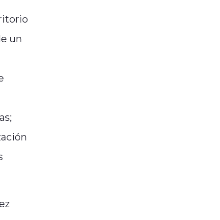
itorio
de un
e
as;
zación
s
ez