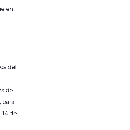
ue en
os del
es de
 para
-14 de