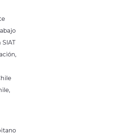
te
rabajo
a SIAT
ación,
hile
ile,
oitano