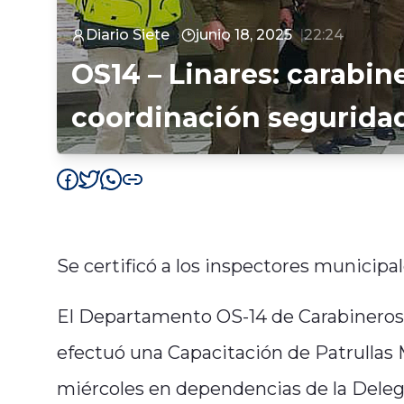
Diario Siete
junio 18, 2025
22:24
OS14 – Linares: carabin
coordinación segurida
Se certificó a los inspectores municipa
El Departamento OS-14 de Carabineros d
efectuó una Capacitación de Patrullas 
miércoles en dependencias de la Delega