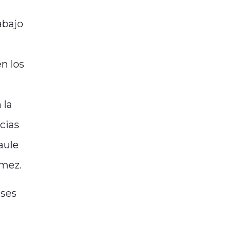
abajo
en los
 la
cias
aule
ómez.
sses