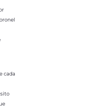
or
Coronel
e
de cada
sito
que