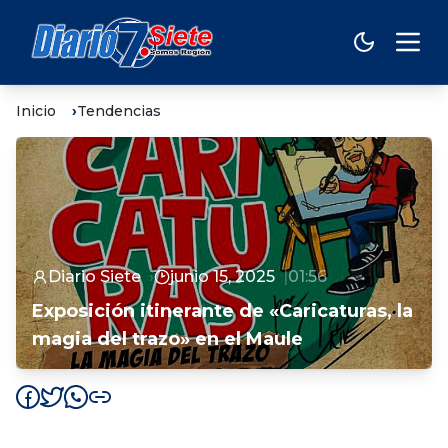
Inicio
Tendencias
Diario Siete
junio 15, 2025
01:56
Exposición itinerante de «Caricaturas, la
magia del trazo» en el Maule