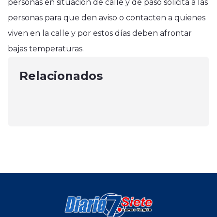
personas en situación de calle y de paso solicita a las
personas para que den aviso o contacten a quienes
Curicó
viven en la calle y por estos días deben afrontar
Cementerio Municipal de Curicó
Curicó
Curicó
bajas temperaturas.
tendrá nuevos nichos reductores
Organizaciones funcionales
Municipio curicano reconoció a
con columbario
recibieron subvención municipal
Relacionados
comerciantes en su día
junio 24, 2025
2024 en Curicó
junio 9, 2025
agosto 28, 2024