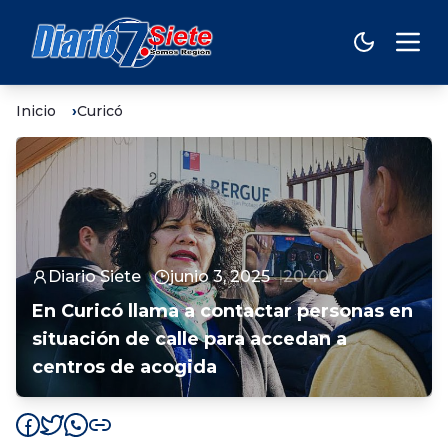
Inicio
Curicó
Diario Siete
junio 3, 2025
20:40
En Curicó llama a contactar personas en
situación de calle para accedan a
centros de acogida