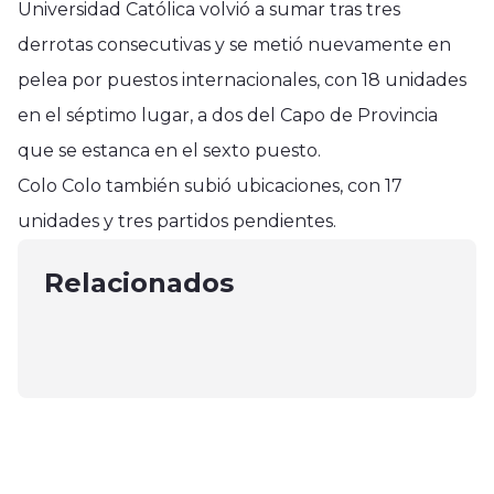
Universidad Católica volvió a sumar tras tres
derrotas consecutivas y se metió nuevamente en
pelea por puestos internacionales, con 18 unidades
en el séptimo lugar, a dos del Capo de Provincia
que se estanca en el sexto puesto.
Deportes
Colo Colo también subió ubicaciones, con 17
Deportes
Deportes
Juvenil Seminario se tituló
unidades y tres partidos pendientes.
U de Chile derrotó a Carabobo de
Palestino cerró su pre temporada
campeón tras vencer a Colo Colo
Venezuela por 4 a cero
en Complejo Deportivo de
Relacionados
de San Javier
mayo 13, 2025
SanClemente
junio 3, 2025
enero 2, 2025