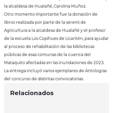
la alcaldesa de Hualañé, Carolina Muñoz.
Otro momento importante fue la donación de
libros realizada por parte de la seremi de
Agricultura a la alcaldesa de Hualañé y el profesor
de la escuela Los Copihues de Licantén, para ayudar
al proceso de rehabilitación de las bibliotecas
públicas de esas comunas de la cuenca del
Mataquito afectadas en las inundaciones de 2023.
Región del Maule
La entrega incluyó varios ejemplares de Antologías
Seremi de Salud confirma casos de
Región del Maule
Región del Maule
del concurso de distintas convocatorias.
escarlatina y llama a reforzar
Difunden beneficios de Ley
Jóvenes en campaña para abrigar a
medidas preventivas
Conciliación de la Vida Personal,
Relacionados
personas en situación de calle
agosto 1, 2025
Familiar y Laboral
julio 11, 2025
enero 13, 2024