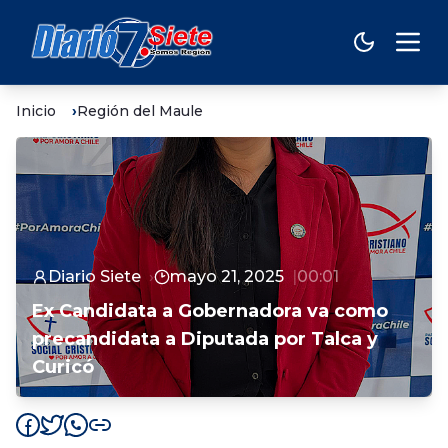
Inicio
Región del Maule
Diario Siete
mayo 21, 2025
00:01
Ex Candidata a Gobernadora va como
precandidata a Diputada por Talca y
Curicó