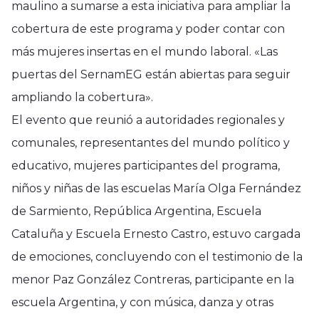
maulino a sumarse a esta iniciativa para ampliar la
cobertura de este programa y poder contar con
más mujeres insertas en el mundo laboral. «Las
puertas del SernamEG están abiertas para seguir
ampliando la cobertura».
El evento que reunió a autoridades regionales y
comunales, representantes del mundo político y
educativo, mujeres participantes del programa,
niños y niñas de las escuelas María Olga Fernández
de Sarmiento, República Argentina, Escuela
Cataluña y Escuela Ernesto Castro, estuvo cargada
de emociones, concluyendo con el testimonio de la
menor Paz González Contreras, participante en la
Región del Maule
escuela Argentina, y con música, danza y otras
Diputada Consuelo Veloso con
Región del Maule
Región del Maule