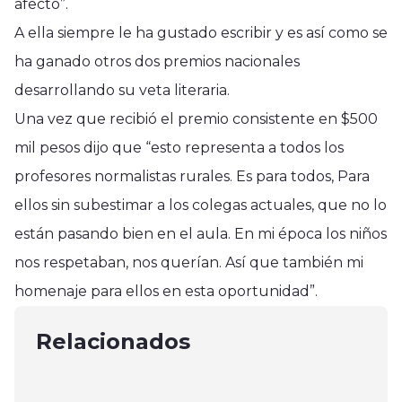
afecto”.
A ella siempre le ha gustado escribir y es así como se
ha ganado otros dos premios nacionales
desarrollando su veta literaria.
Una vez que recibió el premio consistente en $500
mil pesos dijo que “esto representa a todos los
profesores normalistas rurales. Es para todos, Para
ellos sin subestimar a los colegas actuales, que no lo
están pasando bien en el aula. En mi época los niños
nos respetaban, nos querían. Así que también mi
Nacional
Nacional
Nacional
homenaje para ellos en esta oportunidad”.
Volcó bus con escolares del Maule
Autoridades fiscalizaron el tránsito
Mujer fue acribillada en calle de
en Ruta a Pichilemu
en ruta 5 sur en la jornada del
Relacionados
Molina
diciembre 7, 2024
domingo
septiembre 26, 2024
septiembre 22, 2024