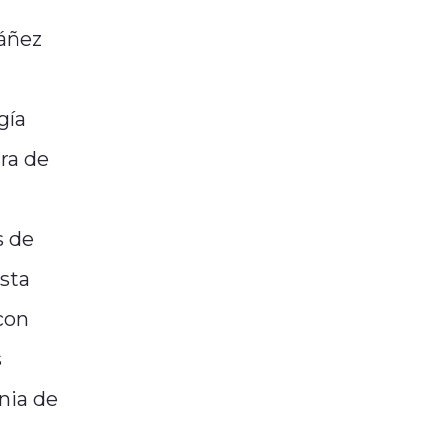
báñez
gía
ra de
s de
esta
con
s
nia de