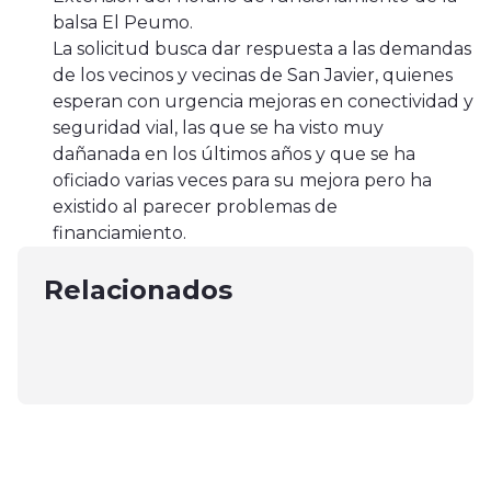
balsa El Peumo.
La solicitud busca dar respuesta a las demandas
de los vecinos y vecinas de San Javier, quienes
esperan con urgencia mejoras en conectividad y
seguridad vial, las que se ha visto muy
dañanada en los últimos años y que se ha
oficiado varias veces para su mejora pero ha
Región del Maule
existido al parecer problemas de
Región del Maule
Asumió Alcalde de Talca y Concejo
financiamiento.
Curicó
En San Javier Carabineros
Municipal
Se realizó premiación concurso
Relacionados
investiga el violento robo de moto
diciembre 7, 2024
Previenemetraje Curicó 2024
mayo 17, 2025
agosto 28, 2024