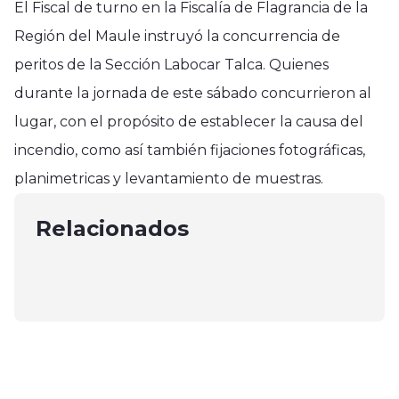
El Fiscal de turno en la Fiscalía de Flagrancia de la
Región del Maule instruyó la concurrencia de
peritos de la Sección Labocar Talca. Quienes
durante la jornada de este sábado concurrieron al
lugar, con el propósito de establecer la causa del
incendio, como así también fijaciones fotográficas,
Región del Maule
Región del Maule
planimetricas y levantamiento de muestras.
Asumió Alcalde de Talca y Concejo
Región del Maule
Nueva alza en las cuentas de la luz
Municipal
La importancia de la integración
Relacionados
en el Maule superan el 7%
diciembre 7, 2024
sensorial en niños TEA
julio 9, 2025
junio 3, 2025