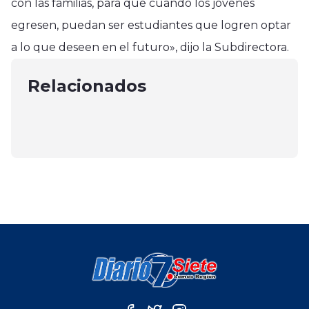
con las familias, para que cuando los jóvenes
Región del Maule
egresen, puedan ser estudiantes que logren optar
Región del Maule
Con recursos Subdere inauguran
a lo que deseen en el futuro», dijo la Subdirectora.
En Talca Carabineros detuvo a un
Región del Maule
dos sedes sociales en la comuna
hombre por drogas
Comuna de Pencahue Conmemró
Relacionados
de Chanco
abril 24, 2025
su 231º Aniversario
enero 13, 2024
abril 15, 2025