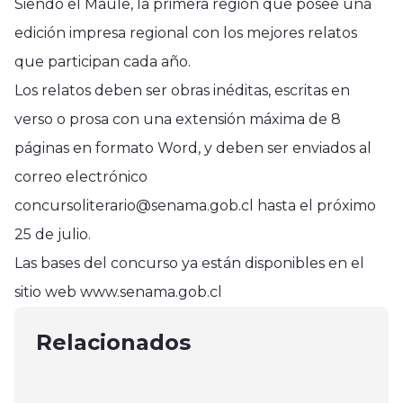
Siendo el Maule, la primera región que posee una
edición impresa regional con los mejores relatos
que participan cada año.
Los relatos deben ser obras inéditas, escritas en
verso o prosa con una extensión máxima de 8
páginas en formato Word, y deben ser enviados al
correo electrónico
concursoliterario@senama.gob.cl hasta el próximo
25 de julio.
Región del Maule
Las bases del concurso ya están disponibles en el
ISL Maule realizó seminario sobre
Región del Maule
Región del Maule
sitio web www.senama.gob.cl
gestión y seguridad en el rubro
Limpia cunetas con apoyo de
Anuncian marejadas para costas
agrícola en Curicó
camión hidrojet en el marco de
Relacionados
del Maule y otras regiones de Chile
abril 24, 2025
Plan Invierno en San Javier
junio 9, 2025
abril 15, 2025