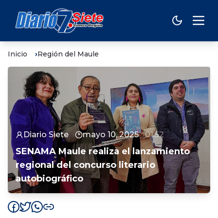
Inicio
Región del Maule
Diario Siete
mayo 10, 2025
01:52
SENAMA Maule realiza el lanzamiento
regional del concurso literario
autobiográfico