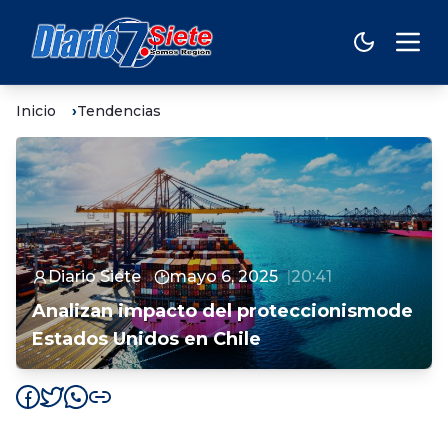
Inicio
Tendencias
Diario Siete
mayo 6, 2025
20:41
Analizan impacto del proteccionismode
Estados Unidos en Chile