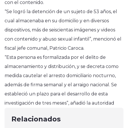
con el contenido.
“Se logró la detención de un sujeto de 53 años, el
cual almacenaba en su domicilio y en diversos
dispositivos, más de seiscientas imágenes y videos
con contenido y abuso sexual infantil”, mencionó el
fiscal jefe comunal, Patricio Caroca.
“Esta persona es formalizada por el delito de
almacenamiento y distribución, y se decreta como
medida cautelar el arresto domiciliario nocturno,
además de firma semanal y el arraigo nacional. Se
Región del Maule
estableció un plazo para el desarrollo de esta
Corte Suprema falla contra la
Región del Maule
Región del Maule
investigación de tres meses”, añadió la autoridad
Municipalidad de Talca y deberá
Ministerio de Transporte definió
Conservación vial en comuna de
tramitar reclamo presentado en
estrategia para fortalecer el
Relacionados
San Rafael gracias GORE
plazo
enero 17, 2025
transporte público de Linares
mayo 16, 2025