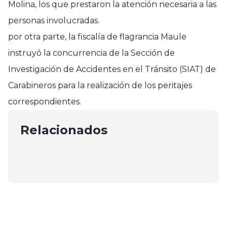
Molina, los que prestaron la atención necesaria a las
personas involucradas.
por otra parte, la fiscalía de flagrancia Maule
instruyó la concurrencia de la Sección de
Investigación de Accidentes en el Tránsito (SIAT) de
Región del Maule
Carabineros para la realización de los peritajes
Región del Maule
Región del Maule
Elige Vivir Sano entrega bochas
correspondientes.
En Pencahue se desarrolló
Gobierno Regional impulsa
adaptadas para Personas Mayores
programa “Gobierno en Terreno”
convenio para implementar
Relacionados
en Talca
octubre 24, 2024
Terminal Aéreo de Carga en el
octubre 23, 2024
Maule
mayo 27, 2025