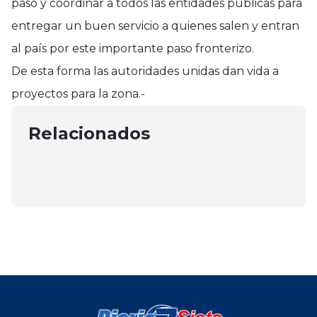
paso y coordinar a todos las entidades públicas para
entregar un buen servicio a quienes salen y entran
al país por este importante paso fronterizo.
Nacional
De esta forma las autoridades unidas dan vida a
Nacional
Confirmada General de
proyectos para la zona.-
Cecilia Bolocco inaugura muestra
Nacional
Carabineros Maureen Espinoza por
con un gran trasfondo social
Villa Alegre alza la voz en el
Relacionados
tercer año en Mando de Zona
mayo 22, 2025
Congreso Nacional
Maule
septiembre 29, 2025
julio 15, 2025