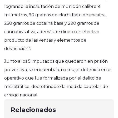
logrando la incautación de munición calibre 9
milímetros, 90 gramos de clorhidrato de cocaína,
250 gramos de cocaína base y 290 gramos de
cannabis sativa, además de dinero en efectivo
producto de las ventas y elementos de
dosificación”.
Junto a los 5 imputados que quedaron en prisión
preventiva, se encuentra una mujer detenida en el
operativo que fue formalizada por el delito de
Región del Maule
Región del Maule
microtráfico, decretándose la medida cautelar de
Diputada Consuelo Veloso con
Región del Maule
Autoridades encabezaron
arraigo nacional.
agricultores en Linares y San
Difunden el Fondo de
controles preventivospor
Javier
Fortalecimiento a organizaciones
Relacionados
interferiado del día largo
mayo 29, 2025
sociales de Cauquenes
mayo 4, 2025