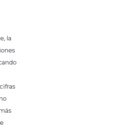
e, la
ciones
acando
cifras
imo
 más
ue