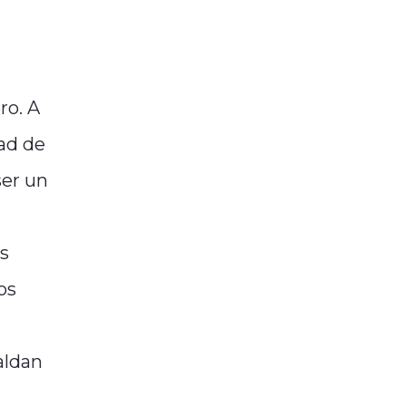
ro. A
dad de
ser un
Es
os
aldan