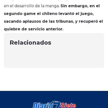
en el desarrollo de la manga.
Sin embargo, en el
segundo game el chileno levantó el juego,
Deportes
sacando aplausos de las tribunas, y recuperó el
Deportes
Español no pudo con un regular
quiebre de servicio anterior.
Curicó Unido dio la sorpresas y le
Nacional
Atlético PuertoVaras y perdió en
ganó a San Marcos
Fiscalía pide 18 años de cárcel para
Relacionados
casa
julio 13, 2025
los nueve excadetes de Cobreloa
abril 7, 2025
mayo 31, 2025