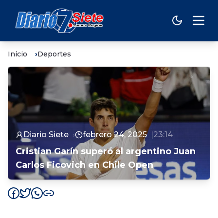
Inicio
Deportes
Diario Siete
febrero 24, 2025
23:14
Cristian Garín superó al argentino Juan
Carlos Ficovich en Chile Open