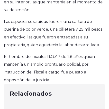
en su interior, las que mantenía en el momento de
su detención.
Las especies sustraídas fueron una cartera de
cuerina de color verde, una billetera y 25 mil pesos
en efectivo; las que fueron entregadas a su
propietaria, quien agradeció la labor desarrollada.
El hombre de iniciales R.G.Y.P de 28 años quien
mantenía un amplio prontuario policial, por
Rauco
Región del Maule
instrucción del Fiscal a cargo, fue puesto a
Alcalde Enrique Olivares junto a la
Región del Maule
Hospital de San Javier realizó
disposición de la justicia.
Seremi de Educación firmaron un
Asociación de Municipalidades
cirugía plástica reconstructiva a
convenio para proyecto de
Urbanas y Rurales del Maule visita
Relacionados
menor
emergencia en la Escuela Los
mayo 8, 2024
de Villa Alegre por extravío de
Almendros de Palquibudi
septiembre 30, 2024
Concejala
junio 24, 2025