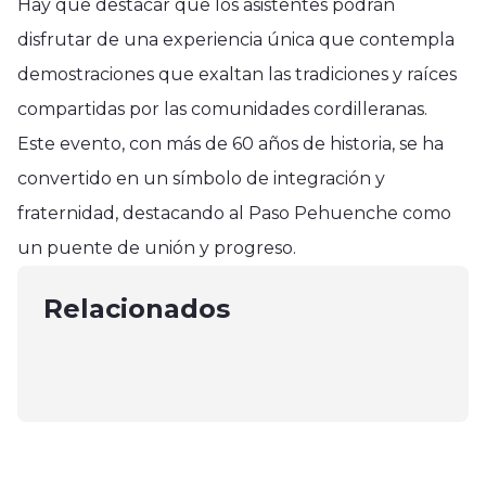
Hay que destacar que los asistentes podrán
disfrutar de una experiencia única que contempla
demostraciones que exaltan las tradiciones y raíces
compartidas por las comunidades cordilleranas.
Este evento, con más de 60 años de historia, se ha
convertido en un símbolo de integración y
Nacional
fraternidad, destacando al Paso Pehuenche como
Español de Talca no pudo ante
Nacional
un puente de unión y progreso.
Colegio Los Leones y perdió por 58
Nacional
Forma Simple para Solicitarel Bono
a 88
Minagri llama a no bajar la guardia
Relacionados
«Bodas de Oro»
marzo 1, 2025
ante la influenza aviar
octubre 8, 2024
abril 24, 2025