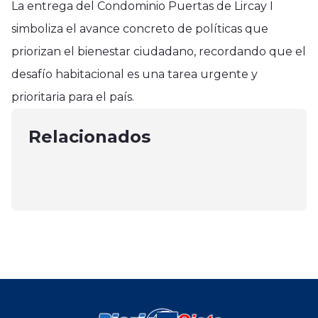
La entrega del Condominio Puertas de Lircay I
simboliza el avance concreto de políticas que
priorizan el bienestar ciudadano, recordando que el
Región del Maule
desafío habitacional es una tarea urgente y
SLEP Maule Costa diagnostica en
Región del Maule
Región del Maule
prioritaria para el país.
mayo a todos los estudiantes de 2°
29 años de cárcel suman sicarios
Nuevos vehículos para Carabineros
básico en dominio lector
del Tren de Aragua que mataron a
Relacionados
del Maule
mayo 10, 2025
un ciudadano colombiano en Talca
noviembre 16, 2024
febrero 11, 2024