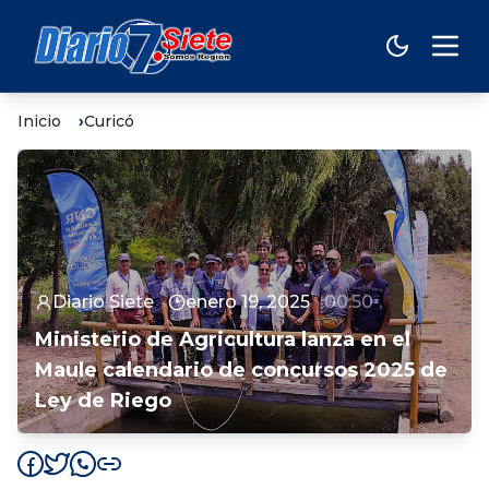
Inicio
Curicó
Diario Siete
enero 19, 2025
00:50
Ministerio de Agricultura lanza en el
Maule calendario de concursos 2025 de
Ley de Riego