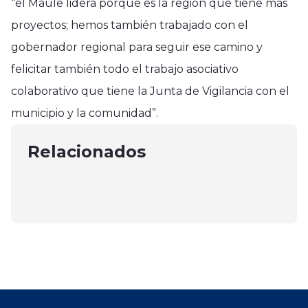
“el Maule lidera porque es la región que tiene más
proyectos; hemos también trabajado con el
gobernador regional para seguir ese camino y
felicitar también todo el trabajo asociativo
Curicó
colaborativo que tiene la Junta de Vigilancia con el
Conseguir calidad homogénea y
Licantén
municipio y la comunidad”.
mayores calibres: claves para
Vichuquén
Prisión para banda que asaltó a
temporada de cerezas
Sismo despertó a la zona central
Relacionados
cabañas en Licantén
julio 13, 2025
con epicentro en Vichuquén
julio 22, 2025
julio 15, 2025