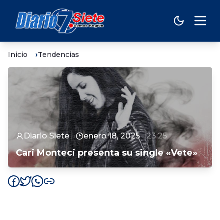
Inicio
Tendencias
Diario Siete
enero 18, 2025
23:25
Cari Monteci presenta su single «Vete»