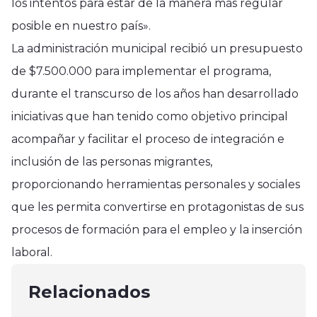
los intentos para estar de la manera más regular
posible en nuestro país».
La administración municipal recibió un presupuesto
de $7.500.000 para implementar el programa,
durante el transcurso de los años han desarrollado
iniciativas que han tenido como objetivo principal
acompañar y facilitar el proceso de integración e
inclusión de las personas migrantes,
proporcionando herramientas personales y sociales
que les permita convertirse en protagonistas de sus
procesos de formación para el empleo y la inserción
Región del Maule
Región del Maule
Región del Maule
laboral.
PDI Constitución: detuvo a
Organizaciones sociales del Maule
Radio Universidad de Talca
microtráficante
se adjudicaron Fondo de Acceso a
Relacionados
cumple 50 años de vida
mayo 17, 2025
la Energía
julio 22, 2025