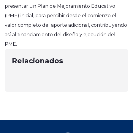
presentar un Plan de Mejoramiento Educativo
(PME) inicial, para percibir desde el comienzo el
valor completo del aporte adicional, contribuyendo
Nacional
así al financiamiento del diseño y ejecución del
Aprueban diseño para el
Región del Maule
PME.
mejoramiento de las estaciones
Región del Maule
Curicó responde de buena forma
del Ramal Talca-Constitución
En Retiro Celebran los 62 años del
Relacionados
ante nuevo sistema frontal
abril 9, 2025
Cuerpo de Bomberos
agosto 2, 2024
abril 24, 2025