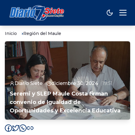
Inicio
Región del Maule
Diario Siete
diciembre 30, 2024
19:51
Seremi y SLEP Maule Costa firman
convenio de Igualdad de
Oportunidades y Excelencia Educativa